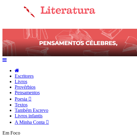
Escritores
Livros
Provérbios
Pensamentos
Poesia
Textos
Também Escrevo
Livros infantis
A Minha Conta
Em Foco