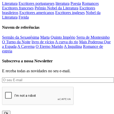
Literatura
Escritores portugueses
literatura
Poesia
Romances
Escritores franceses
Prémio Nobel da Literatura
Escritores
brasileiros
Escritores americanos
Escritores ingleses
Nobel da
Literatura
Freida
Nuvem de referências
Sermão da Sexagésima
Marta
Quinto Império
Serra de Montesinho
O Turno da Noite
livro de vícios
A curva do rio
Mais Poderosa Que
a Espada
A Caverna
O Eterno Marido
A Inquilina
Romance de
estreia
Subscreva a nossa Newsletter
E receba todas as novidades no seu e-mail.
Ok