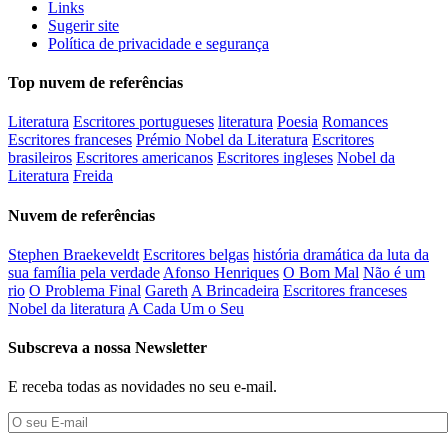
Links
Sugerir site
Política de privacidade e segurança
Top nuvem de referências
Literatura
Escritores portugueses
literatura
Poesia
Romances
Escritores franceses
Prémio Nobel da Literatura
Escritores
brasileiros
Escritores americanos
Escritores ingleses
Nobel da
Literatura
Freida
Nuvem de referências
Stephen Braekeveldt
Escritores belgas
história dramática da luta da
sua família pela verdade
Afonso Henriques
O Bom Mal
Não é um
rio
O Problema Final
Gareth
A Brincadeira
Escritores franceses
Nobel da literatura
A Cada Um o Seu
Subscreva a nossa Newsletter
E receba todas as novidades no seu e-mail.