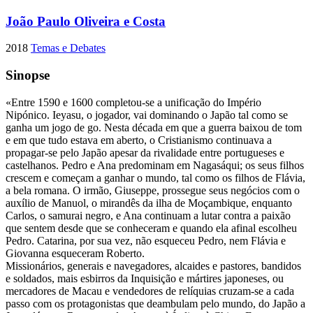
João Paulo Oliveira e Costa
2018
Temas e Debates
Sinopse
«Entre 1590 e 1600 completou-se a unificação do Império
Nipónico. Ieyasu, o jogador, vai dominando o Japão tal como se
ganha um jogo de go. Nesta década em que a guerra baixou de tom
e em que tudo estava em aberto, o Cristianismo continuava a
propagar-se pelo Japão apesar da rivalidade entre portugueses e
castelhanos. Pedro e Ana predominam em Nagasáqui; os seus filhos
crescem e começam a ganhar o mundo, tal como os filhos de Flávia,
a bela romana. O irmão, Giuseppe, prossegue seus negócios com o
auxílio de Manuol, o mirandês da ilha de Moçambique, enquanto
Carlos, o samurai negro, e Ana continuam a lutar contra a paixão
que sentem desde que se conheceram e quando ela afinal escolheu
Pedro. Catarina, por sua vez, não esqueceu Pedro, nem Flávia e
Giovanna esqueceram Roberto.
Missionários, generais e navegadores, alcaides e pastores, bandidos
e soldados, mais esbirros da Inquisição e mártires japoneses, ou
mercadores de Macau e vendedores de relíquias cruzam-se a cada
passo com os protagonistas que deambulam pelo mundo, do Japão a