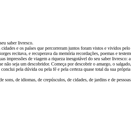
eu saber livresco.
ades e os países que percorreram juntos foram vistos e vividos pelo me
Borges recitava, e recuperava da memória recordações, poemas e testemu
suas impressões de viagem a riqueza inesgotável do seu saber livresco: a
o seja um descobridor. Começa por descobrir o amargo, o salgado, o côn
; conclui pela dúvida ou pela fé e pela certeza quase total da sua própri
sons, de idiomas, de crepúsculos, de cidades, de jardins e de pessoas,