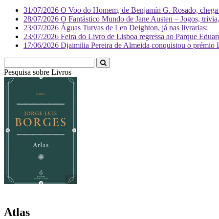
31/07/2026
O Voo do Homem, de Benjamín G. Rosado, chega às
28/07/2026
O Fantástico Mundo de Jane Austen – Jogos, trivia, 
23/07/2026
Águas Turvas de Len Deighton, já nas livrarias;
23/07/2026
Feira do Livro de Lisboa regressa ao Parque Eduar
17/06/2026
Djaimilia Pereira de Almeida conquistou o prémio 
Pesquisa sobre
Livr
Atlas