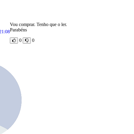
Vou comprar. Tenho que o ler.
Parabéns
21:08
0
0