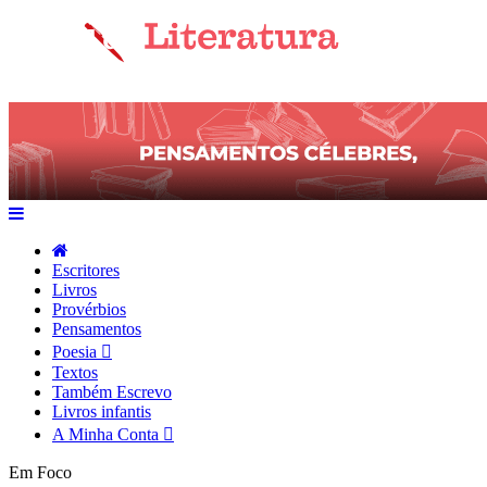
Escritores
Livros
Provérbios
Pensamentos
Poesia
Textos
Também Escrevo
Livros infantis
A Minha Conta
Em Foco