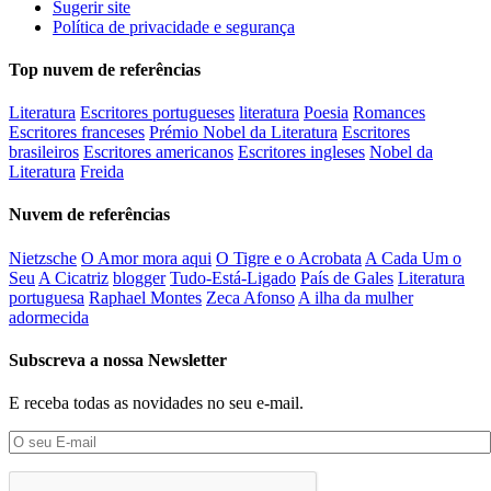
Sugerir site
Política de privacidade e segurança
Top nuvem de referências
Literatura
Escritores portugueses
literatura
Poesia
Romances
Escritores franceses
Prémio Nobel da Literatura
Escritores
brasileiros
Escritores americanos
Escritores ingleses
Nobel da
Literatura
Freida
Nuvem de referências
Nietzsche
O Amor mora aqui
O Tigre e o Acrobata
A Cada Um o
Seu
A Cicatriz
blogger
Tudo-Está-Ligado
País de Gales
Literatura
portuguesa
Raphael Montes
Zeca Afonso
A ilha da mulher
adormecida
Subscreva a nossa Newsletter
E receba todas as novidades no seu e-mail.