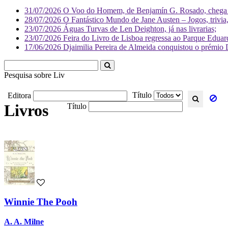
31/07/2026
O Voo do Homem, de Benjamín G. Rosado, chega às
28/07/2026
O Fantástico Mundo de Jane Austen – Jogos, trivia, 
23/07/2026
Águas Turvas de Len Deighton, já nas livrarias;
23/07/2026
Feira do Livro de Lisboa regressa ao Parque Eduar
17/06/2026
Djaimilia Pereira de Almeida conquistou o prémio 
Pesquisa sobre
Literatura
Título
Editora
Livros
Título
Winnie The Pooh
A. A. Milne