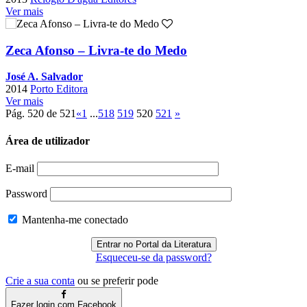
Ver mais
Zeca Afonso – Livra-te do Medo
José A. Salvador
2014
Porto Editora
Ver mais
Pág. 520 de 521
«
1
...
518
519
520
521
»
Área de utilizador
E-mail
Password
Mantenha-me conectado
Esqueceu-se da password?
Crie a sua conta
ou se preferir pode
Fazer login com Facebook