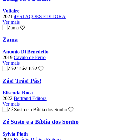
Voltaire
2021
4ESTAÇÕES EDITORA
Ver mais
Zama
Antonio Di Benedetto
2019
Cavalo de Ferro
Ver mais
Zás! Trás! Pás!
Elisenda Roca
2022
Bertrand Editora
Ver mais
Zé Susto e a Bíblia dos Sonho
Sylvia Plath
2013
Relógio D'água Editores