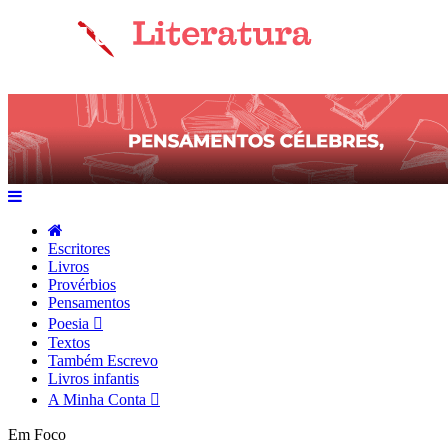
Escritores
Livros
Provérbios
Pensamentos
Poesia
Textos
Também Escrevo
Livros infantis
A Minha Conta
Em Foco