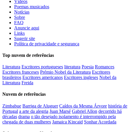
Vídeos
Poemas musicados
Notícias
Sobre
FAQ
Anuncie aqui
Links
Sugerir site
Política de privacidade e segurança
Top nuvem de referências
Literatura
Escritores portugueses
literatura
Poesia
Romances
Escritores franceses
Prémio Nobel da Literatura
Escritores
brasileiros
Escritores americanos
Escritores ingleses
Nobel da
Literatura
Freida
Nuvem de referências
Zimbabue
Barriga de Aluguer
Caídos da Mesma Árvore
história de
Portugal
a arte da alegria
Juan Marsé
Gabriel Allon
decorrido há
décadas
drama
o tão desejado isolamento é interrompido pela
chegada de duas mulheres
Jamaica Kincaid
Sonhar Acordada