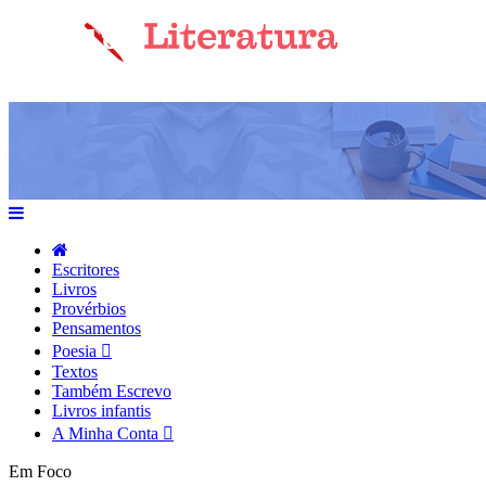
Escritores
Livros
Provérbios
Pensamentos
Poesia
Textos
Também Escrevo
Livros infantis
A Minha Conta
Em Foco