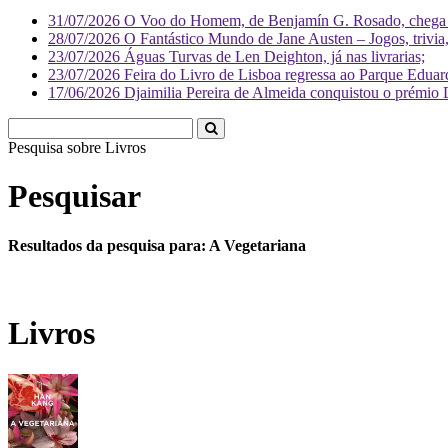
31/07/2026
O Voo do Homem, de Benjamín G. Rosado, chega às
28/07/2026
O Fantástico Mundo de Jane Austen – Jogos, trivia, 
23/07/2026
Águas Turvas de Len Deighton, já nas livrarias;
23/07/2026
Feira do Livro de Lisboa regressa ao Parque Eduar
17/06/2026
Djaimilia Pereira de Almeida conquistou o prémio 
Pesquisa sobre
L
Pesquisar
Resultados da pesquisa para: A Vegetariana
Livros