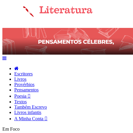
Escritores
Livros
Provérbios
Pensamentos
Poesia
Textos
Também Escrevo
Livros infantis
A Minha Conta
Em Foco