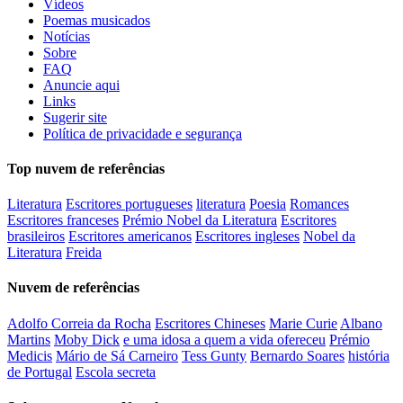
Vídeos
Poemas musicados
Notícias
Sobre
FAQ
Anuncie aqui
Links
Sugerir site
Política de privacidade e segurança
Top nuvem de referências
Literatura
Escritores portugueses
literatura
Poesia
Romances
Escritores franceses
Prémio Nobel da Literatura
Escritores
brasileiros
Escritores americanos
Escritores ingleses
Nobel da
Literatura
Freida
Nuvem de referências
Adolfo Correia da Rocha
Escritores Chineses
Marie Curie
Albano
Martins
Moby Dick
e uma idosa a quem a vida ofereceu
Prémio
Medicis
Mário de Sá Carneiro
Tess Gunty
Bernardo Soares
história
de Portugal
Escola secreta