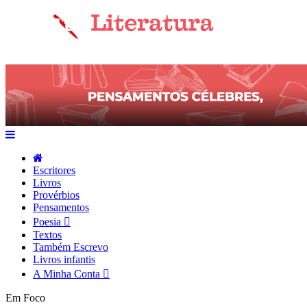
Escritores
Livros
Provérbios
Pensamentos
Poesia
Textos
Também Escrevo
Livros infantis
A Minha Conta
Em Foco