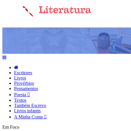
Escritores
Livros
Provérbios
Pensamentos
Poesia
Textos
Também Escrevo
Livros infantis
A Minha Conta
Em Foco