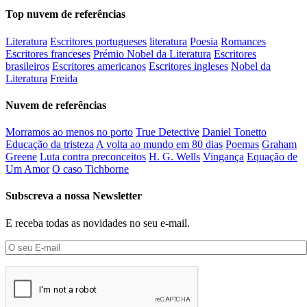
Top nuvem de referências
Literatura
Escritores portugueses
literatura
Poesia
Romances
Escritores franceses
Prémio Nobel da Literatura
Escritores
brasileiros
Escritores americanos
Escritores ingleses
Nobel da
Literatura
Freida
Nuvem de referências
Morramos ao menos no porto
True Detective
Daniel Tonetto
Educação da tristeza
A volta ao mundo em 80 dias
Poemas
Graham
Greene
Luta contra preconceitos
H. G. Wells
Vingança
Equação de
Um Amor
O caso Tichborne
Subscreva a nossa Newsletter
E receba todas as novidades no seu e-mail.