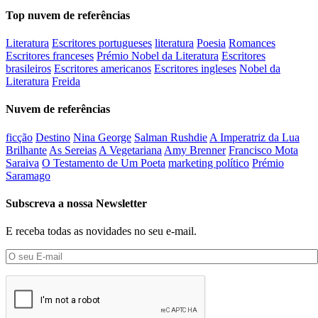
Top nuvem de referências
Literatura
Escritores portugueses
literatura
Poesia
Romances
Escritores franceses
Prémio Nobel da Literatura
Escritores
brasileiros
Escritores americanos
Escritores ingleses
Nobel da
Literatura
Freida
Nuvem de referências
ficção
Destino
Nina George
Salman Rushdie
A Imperatriz da Lua
Brilhante
As Sereias
A Vegetariana
Amy Brenner
Francisco Mota
Saraiva
O Testamento de Um Poeta
marketing político
Prémio
Saramago
Subscreva a nossa Newsletter
E receba todas as novidades no seu e-mail.