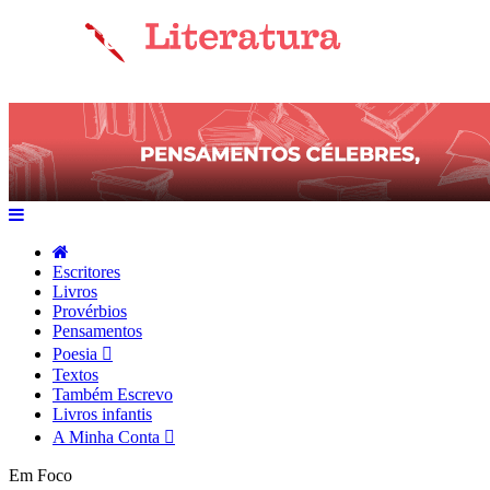
Escritores
Livros
Provérbios
Pensamentos
Poesia
Textos
Também Escrevo
Livros infantis
A Minha Conta
Em Foco