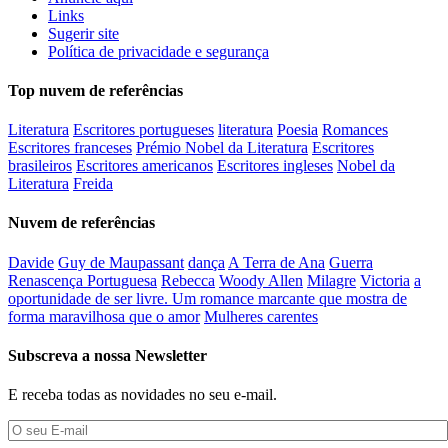
Links
Sugerir site
Política de privacidade e segurança
Top nuvem de referências
Literatura
Escritores portugueses
literatura
Poesia
Romances
Escritores franceses
Prémio Nobel da Literatura
Escritores
brasileiros
Escritores americanos
Escritores ingleses
Nobel da
Literatura
Freida
Nuvem de referências
Davide
Guy de Maupassant
dança
A Terra de Ana
Guerra
Renascença Portuguesa
Rebecca
Woody Allen
Milagre
Victoria
a
oportunidade de ser livre. Um romance marcante que mostra de
forma maravilhosa que o amor
Mulheres carentes
Subscreva a nossa Newsletter
E receba todas as novidades no seu e-mail.