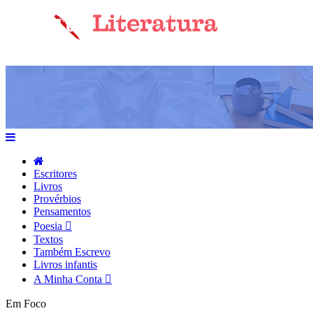
Escritores
Livros
Provérbios
Pensamentos
Poesia
Textos
Também Escrevo
Livros infantis
A Minha Conta
Em Foco