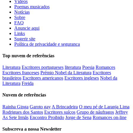
Vídeos
Poemas musicados
Notícias
Sobre
FAQ
Anuncie aqui
Links
Sugerir site
Política de privacidade e segurança
Top nuvem de referências
Literatura
Escritores portugueses
literatura
Poesia
Romances
Escritores franceses
Prémio Nobel da Literatura
Escritores
brasileiros
Escritores americanos
Escritores ingleses
Nobel da
Literatura
Freida
Nuvem de referências
Rainha Ginga
Garoto gay
A Brincadeira
O meu pé de Laranja Lima
Rodrigues dos Santos
Escritores suíços
Grupo de náufragos
Jeffrey
As Sete Irmãs
Encontro Proibido
Jorge de Sena
Romances on-line
Subscreva a nossa Newsletter