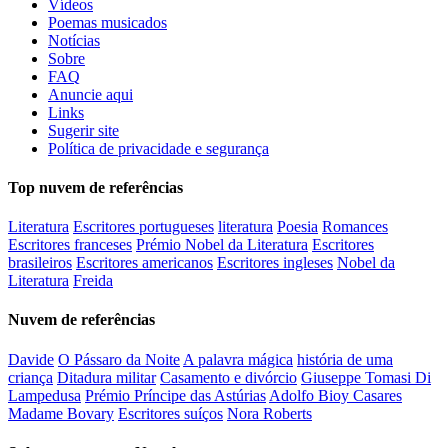
Vídeos
Poemas musicados
Notícias
Sobre
FAQ
Anuncie aqui
Links
Sugerir site
Política de privacidade e segurança
Top nuvem de referências
Literatura
Escritores portugueses
literatura
Poesia
Romances
Escritores franceses
Prémio Nobel da Literatura
Escritores
brasileiros
Escritores americanos
Escritores ingleses
Nobel da
Literatura
Freida
Nuvem de referências
Davide
O Pássaro da Noite
A palavra mágica
história de uma
criança
Ditadura militar
Casamento e divórcio
Giuseppe Tomasi Di
Lampedusa
Prémio Príncipe das Astúrias
Adolfo Bioy Casares
Madame Bovary
Escritores suíços
Nora Roberts