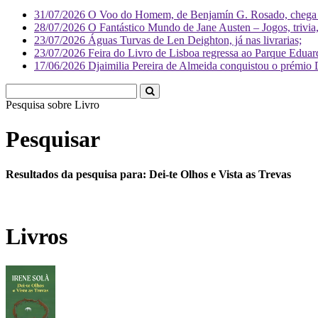
31/07/2026
O Voo do Homem, de Benjamín G. Rosado, chega às
28/07/2026
O Fantástico Mundo de Jane Austen – Jogos, trivia, 
23/07/2026
Águas Turvas de Len Deighton, já nas livrarias;
23/07/2026
Feira do Livro de Lisboa regressa ao Parque Eduar
17/06/2026
Djaimilia Pereira de Almeida conquistou o prémio 
Pesquisa sobre
Li
Pesquisar
Resultados da pesquisa para: Dei-te Olhos e Vista as Trevas
Livros