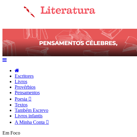
Escritores
Livros
Provérbios
Pensamentos
Poesia
Textos
Também Escrevo
Livros infantis
A Minha Conta
Em Foco