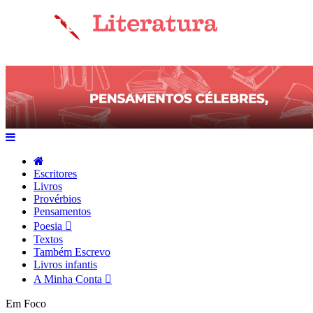
Escritores
Livros
Provérbios
Pensamentos
Poesia
Textos
Também Escrevo
Livros infantis
A Minha Conta
Em Foco