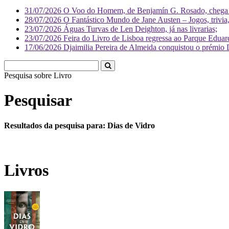
31/07/2026
O Voo do Homem, de Benjamín G. Rosado, chega às
28/07/2026
O Fantástico Mundo de Jane Austen – Jogos, trivia, 
23/07/2026
Águas Turvas de Len Deighton, já nas livrarias;
23/07/2026
Feira do Livro de Lisboa regressa ao Parque Eduar
17/06/2026
Djaimilia Pereira de Almeida conquistou o prémio 
Pesquisa sobre
Liv
Pesquisar
Resultados da pesquisa para: Dias de Vidro
Livros