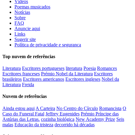
Vídeos
Poemas musicados
Notícias
Sobre
FAQ
Anuncie aqui
Links
Sugerir site
Política de privacidade e segurança
Top nuvem de referências
Literatura
Escritores portugueses
literatura
Poesia
Romances
Escritores franceses
Prémio Nobel da Literatura
Escritores
brasileiros
Escritores americanos
Escritores ingleses
Nobel da
Literatura
Freida
Nuvem de referências
Ainda estou aqui
A Carteira
No Centro do Círculo
Romancista
O
Caso do Funeral Fatal
Jeffrey Eugenides
Prémio Príncipe das
Astúrias das Letras.
cozinha biológica
New Academy Prize
Seis
malas
Educação da tristeza
decorrido há décadas