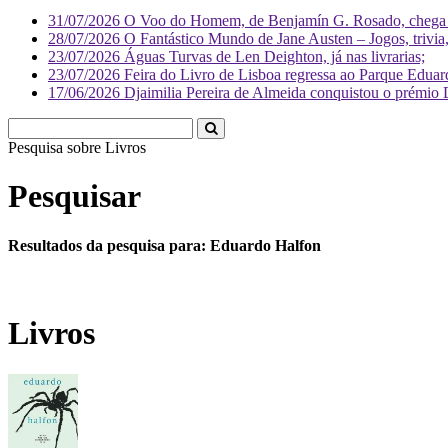
31/07/2026
O Voo do Homem, de Benjamín G. Rosado, chega às
28/07/2026
O Fantástico Mundo de Jane Austen – Jogos, trivia, 
23/07/2026
Águas Turvas de Len Deighton, já nas livrarias;
23/07/2026
Feira do Livro de Lisboa regressa ao Parque Eduar
17/06/2026
Djaimilia Pereira de Almeida conquistou o prémio 
Pesquisa sobre
Literatura
Pesquisar
Resultados da pesquisa para: Eduardo Halfon
Livros