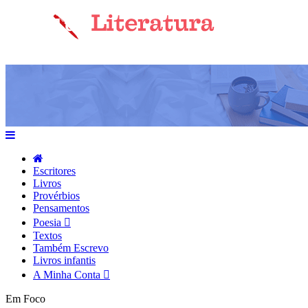
Escritores
Livros
Provérbios
Pensamentos
Poesia
Textos
Também Escrevo
Livros infantis
A Minha Conta
Em Foco