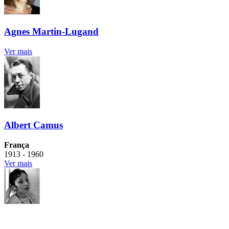
Agnes Martin-Lugand
Ver mais
Albert Camus
França
1913 - 1960
Ver mais