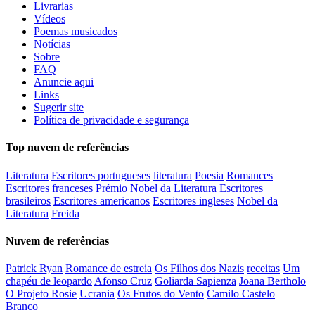
Livrarias
Vídeos
Poemas musicados
Notícias
Sobre
FAQ
Anuncie aqui
Links
Sugerir site
Política de privacidade e segurança
Top nuvem de referências
Literatura
Escritores portugueses
literatura
Poesia
Romances
Escritores franceses
Prémio Nobel da Literatura
Escritores
brasileiros
Escritores americanos
Escritores ingleses
Nobel da
Literatura
Freida
Nuvem de referências
Patrick Ryan
Romance de estreia
Os Filhos dos Nazis
receitas
Um
chapéu de leopardo
Afonso Cruz
Goliarda Sapienza
Joana Bertholo
O Projeto Rosie
Ucrania
Os Frutos do Vento
Camilo Castelo
Branco