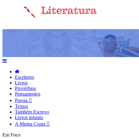
Escritores
Livros
Provérbios
Pensamentos
Poesia
Textos
Também Escrevo
Livros infantis
A Minha Conta
Em Foco