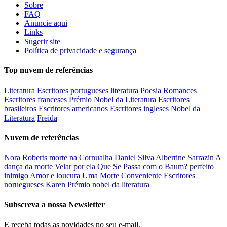
Sobre
FAQ
Anuncie aqui
Links
Sugerir site
Política de privacidade e segurança
Top nuvem de referências
Literatura
Escritores portugueses
literatura
Poesia
Romances
Escritores franceses
Prémio Nobel da Literatura
Escritores
brasileiros
Escritores americanos
Escritores ingleses
Nobel da
Literatura
Freida
Nuvem de referências
Nora Roberts
morte na Cornualha Daniel Silva
Albertine Sarrazin
A
dança da morte
Velar por ela
Que Se Passa com o Baum?
perfeito
inimigo
Amor e loucura
Uma Morte Conveniente
Escritores
noruegueses
Karen
Prémio nobel da literatura
Subscreva a nossa Newsletter
E receba todas as novidades no seu e-mail.