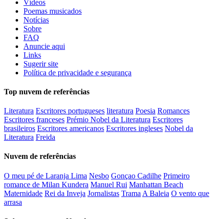
Vídeos
Poemas musicados
Notícias
Sobre
FAQ
Anuncie aqui
Links
Sugerir site
Política de privacidade e segurança
Top nuvem de referências
Literatura
Escritores portugueses
literatura
Poesia
Romances
Escritores franceses
Prémio Nobel da Literatura
Escritores
brasileiros
Escritores americanos
Escritores ingleses
Nobel da
Literatura
Freida
Nuvem de referências
O meu pé de Laranja Lima
Nesbo
Gonçao Cadilhe
Primeiro
romance de Milan Kundera
Manuel Rui
Manhattan Beach
Maternidade
Rei da Inveja
Jornalistas
Trama
A Baleia
O vento que
arrasa