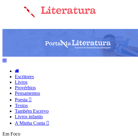
Escritores
Livros
Provérbios
Pensamentos
Poesia
Textos
Também Escrevo
Livros infantis
A Minha Conta
Em Foco