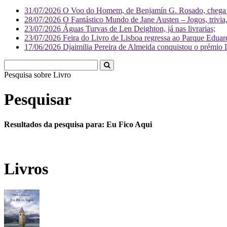
31/07/2026
O Voo do Homem, de Benjamín G. Rosado, chega às
28/07/2026
O Fantástico Mundo de Jane Austen – Jogos, trivia, 
23/07/2026
Águas Turvas de Len Deighton, já nas livrarias;
23/07/2026
Feira do Livro de Lisboa regressa ao Parque Eduar
17/06/2026
Djaimilia Pereira de Almeida conquistou o prémio 
Pesquisa sobre
Liv
Pesquisar
Resultados da pesquisa para: Eu Fico Aqui
Livros