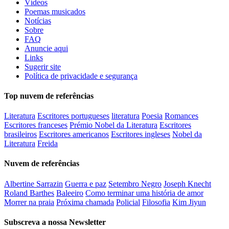
Vídeos
Poemas musicados
Notícias
Sobre
FAQ
Anuncie aqui
Links
Sugerir site
Política de privacidade e segurança
Top nuvem de referências
Literatura
Escritores portugueses
literatura
Poesia
Romances
Escritores franceses
Prémio Nobel da Literatura
Escritores
brasileiros
Escritores americanos
Escritores ingleses
Nobel da
Literatura
Freida
Nuvem de referências
Albertine Sarrazin
Guerra e paz
Setembro Negro
Joseph Knecht
Roland Barthes
Baleeiro
Como terminar uma história de amor
Morrer na praia
Próxima chamada
Policial
Filosofia
Kim Jiyun
Subscreva a nossa Newsletter