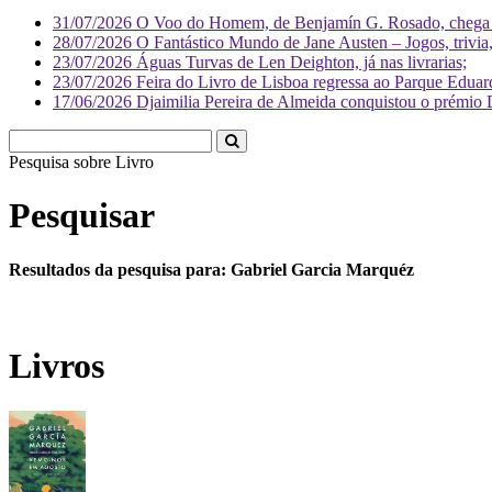
31/07/2026
O Voo do Homem, de Benjamín G. Rosado, chega às
28/07/2026
O Fantástico Mundo de Jane Austen – Jogos, trivia, 
23/07/2026
Águas Turvas de Len Deighton, já nas livrarias;
23/07/2026
Feira do Livro de Lisboa regressa ao Parque Eduar
17/06/2026
Djaimilia Pereira de Almeida conquistou o prémio 
Pesquisa sobre
Liv
Pesquisar
Resultados da pesquisa para: Gabriel Garcia Marquéz
Livros