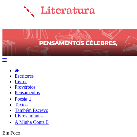
Escritores
Livros
Provérbios
Pensamentos
Poesia
Textos
Também Escrevo
Livros infantis
A Minha Conta
Em Foco