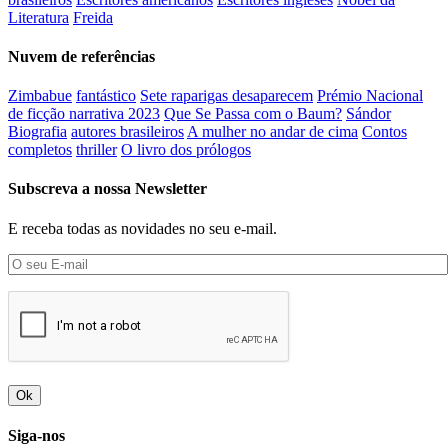
Literatura
Freida
Nuvem de referências
Zimbabue
fantástico
Sete raparigas desaparecem
Prémio Nacional
de ficção narrativa 2023
Que Se Passa com o Baum?
Sándor
Biografia
autores brasileiros
A mulher no andar de cima
Contos
completos
thriller
O livro dos prólogos
Subscreva a nossa Newsletter
E receba todas as novidades no seu e-mail.
Ok
Siga-nos