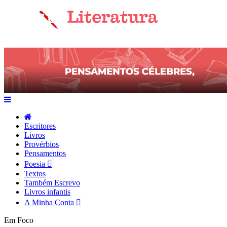
Escritores
Livros
Provérbios
Pensamentos
Poesia
Textos
Também Escrevo
Livros infantis
A Minha Conta
Em Foco