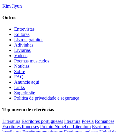
Kim Jiyun
Outros
Entrevistas
Editoras
Livros gratuitos
Adivinhas
Livrarias
Vídeos
Poemas musicados
Notícias
Sobre
FAQ
Anuncie aqui
Links
Sugerir site
Política de privacidade e segurança
Top nuvem de referências
Literatura
Escritores portugueses
literatura
Poesia
Romances
Escritores franceses
Prémio Nobel da Literatura
Escritores
brasileiros
Escritores americanos
Escritores ingleses
Nobel da