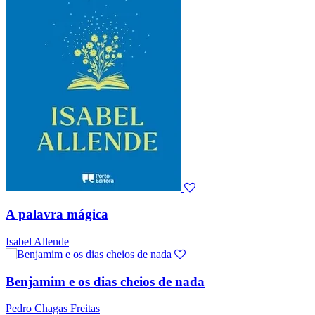
A palavra mágica
Isabel Allende
Benjamim e os dias cheios de nada
Pedro Chagas Freitas