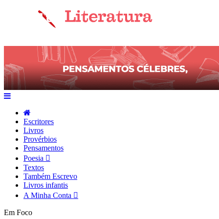
Escritores
Livros
Provérbios
Pensamentos
Poesia
Textos
Também Escrevo
Livros infantis
A Minha Conta
Em Foco