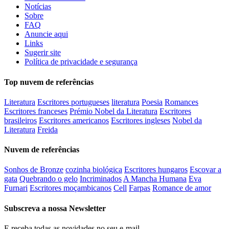
Notícias
Sobre
FAQ
Anuncie aqui
Links
Sugerir site
Política de privacidade e segurança
Top nuvem de referências
Literatura
Escritores portugueses
literatura
Poesia
Romances
Escritores franceses
Prémio Nobel da Literatura
Escritores
brasileiros
Escritores americanos
Escritores ingleses
Nobel da
Literatura
Freida
Nuvem de referências
Sonhos de Bronze
cozinha biológica
Escritores hungaros
Escovar a
gata
Quebrando o gelo
Incriminados
A Mancha Humana
Eva
Furnari
Escritores moçambicanos
Cell
Farpas
Romance de amor
Subscreva a nossa Newsletter
E receba todas as novidades no seu e-mail.