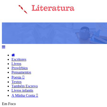
Escritores
Livros
Provérbios
Pensamentos
Poesia
Textos
Também Escrevo
Livros infantis
A Minha Conta
Em Foco