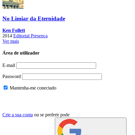
No Limiar da Eternidade
Ken Follett
2014
Editorial Presença
Ver mais
Área de utilizador
E-mail
Password
Mantenha-me conectado
Crie a sua conta
ou se preferir pode