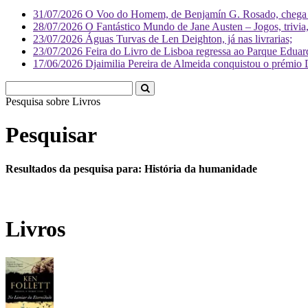
31/07/2026
O Voo do Homem, de Benjamín G. Rosado, chega às
28/07/2026
O Fantástico Mundo de Jane Austen – Jogos, trivia, 
23/07/2026
Águas Turvas de Len Deighton, já nas livrarias;
23/07/2026
Feira do Livro de Lisboa regressa ao Parque Eduar
17/06/2026
Djaimilia Pereira de Almeida conquistou o prémio 
Pesquisa sobre
Pesquisar
Resultados da pesquisa para: História da humanidade
Livros