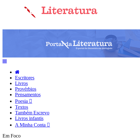
Escritores
Livros
Provérbios
Pensamentos
Poesia
Textos
Também Escrevo
Livros infantis
A Minha Conta
Em Foco