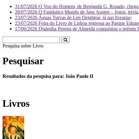
31/07/2026
O Voo do Homem, de Benjamín G. Rosado, chega às
28/07/2026
O Fantástico Mundo de Jane Austen – Jogos, trivia, 
23/07/2026
Águas Turvas de Len Deighton, já nas livrarias;
23/07/2026
Feira do Livro de Lisboa regressa ao Parque Eduar
17/06/2026
Djaimilia Pereira de Almeida conquistou o prémio 
Pesquisa sobre
Li
Pesquisar
Resultados da pesquisa para: João Paulo II
Livros