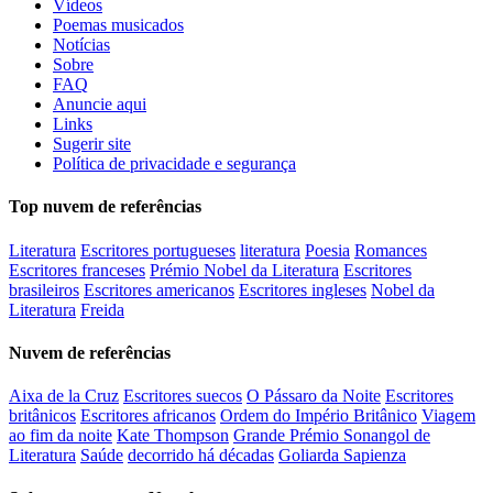
Vídeos
Poemas musicados
Notícias
Sobre
FAQ
Anuncie aqui
Links
Sugerir site
Política de privacidade e segurança
Top nuvem de referências
Literatura
Escritores portugueses
literatura
Poesia
Romances
Escritores franceses
Prémio Nobel da Literatura
Escritores
brasileiros
Escritores americanos
Escritores ingleses
Nobel da
Literatura
Freida
Nuvem de referências
Aixa de la Cruz
Escritores suecos
O Pássaro da Noite
Escritores
britânicos
Escritores africanos
Ordem do Império Britânico
Viagem
ao fim da noite
Kate Thompson
Grande Prémio Sonangol de
Literatura
Saúde
decorrido há décadas
Goliarda Sapienza