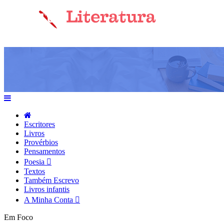
Escritores
Livros
Provérbios
Pensamentos
Poesia
Textos
Também Escrevo
Livros infantis
A Minha Conta
Em Foco