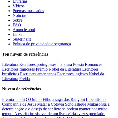
Livrarias
Vídeos
Poemas musicados
Notícias
Sobre
FAQ
Anuncie aqui
Links
Sugerir site
Política de privacidade e segurança
Top nuvem de referências
Literatura
Escritores portugueses
literatura
Poesia
Romances
Escritores franceses
Prémio Nobel da Literatura
Escritores
brasileiros
Escritores americanos
Escritores ingleses
Nobel da
Literatura
Freida
Nuvem de referências
Prémio Jabuti
O Quinto Filho
a saga dos Rangoni
Liberalismo
Companhia de Jesus
Matar a Cotovia
Scholastique Mukasonga
a
determinação e o desejo de ser livre se podem manter por muito
tempo. A escrita irresistível de um livro várias vezes premiado.