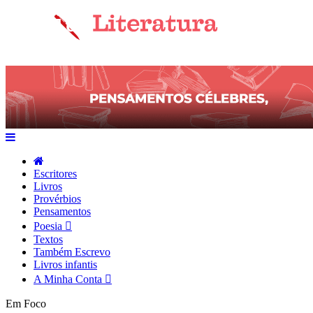
Escritores
Livros
Provérbios
Pensamentos
Poesia
Textos
Também Escrevo
Livros infantis
A Minha Conta
Em Foco