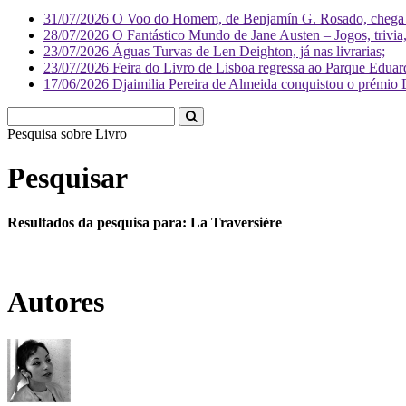
31/07/2026
O Voo do Homem, de Benjamín G. Rosado, chega às
28/07/2026
O Fantástico Mundo de Jane Austen – Jogos, trivia, 
23/07/2026
Águas Turvas de Len Deighton, já nas livrarias;
23/07/2026
Feira do Livro de Lisboa regressa ao Parque Eduar
17/06/2026
Djaimilia Pereira de Almeida conquistou o prémio 
Pesquisa sobre
Liv
Pesquisar
Resultados da pesquisa para: La Traversière
Autores