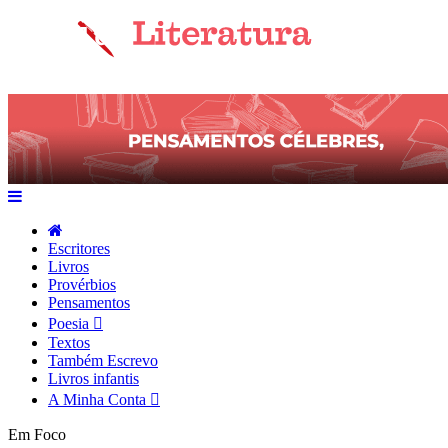
Escritores
Livros
Provérbios
Pensamentos
Poesia
Textos
Também Escrevo
Livros infantis
A Minha Conta
Em Foco