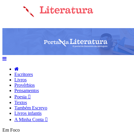
Escritores
Livros
Provérbios
Pensamentos
Poesia
Textos
Também Escrevo
Livros infantis
A Minha Conta
Em Foco