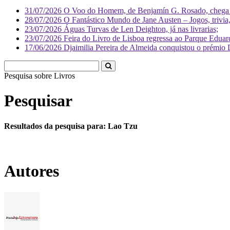
31/07/2026
O Voo do Homem, de Benjamín G. Rosado, chega às
28/07/2026
O Fantástico Mundo de Jane Austen – Jogos, trivia, 
23/07/2026
Águas Turvas de Len Deighton, já nas livrarias;
23/07/2026
Feira do Livro de Lisboa regressa ao Parque Eduar
17/06/2026
Djaimilia Pereira de Almeida conquistou o prémio 
Pesquisa sobre
Liv
Pesquisar
Resultados da pesquisa para: Lao Tzu
Autores