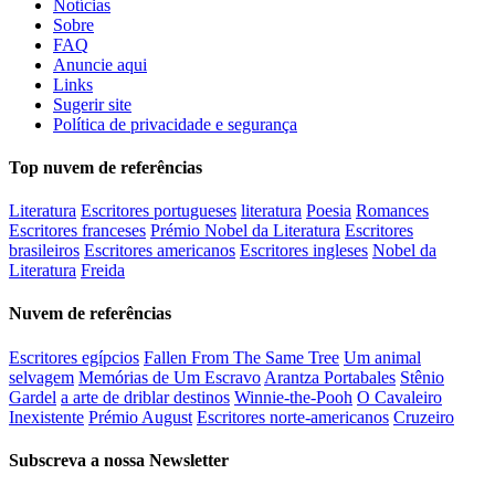
Notícias
Sobre
FAQ
Anuncie aqui
Links
Sugerir site
Política de privacidade e segurança
Top nuvem de referências
Literatura
Escritores portugueses
literatura
Poesia
Romances
Escritores franceses
Prémio Nobel da Literatura
Escritores
brasileiros
Escritores americanos
Escritores ingleses
Nobel da
Literatura
Freida
Nuvem de referências
Escritores egípcios
Fallen From The Same Tree
Um animal
selvagem
Memórias de Um Escravo
Arantza Portabales
Stênio
Gardel
a arte de driblar destinos
Winnie-the-Pooh
O Cavaleiro
Inexistente
Prémio August
Escritores norte-americanos
Cruzeiro
Subscreva a nossa Newsletter