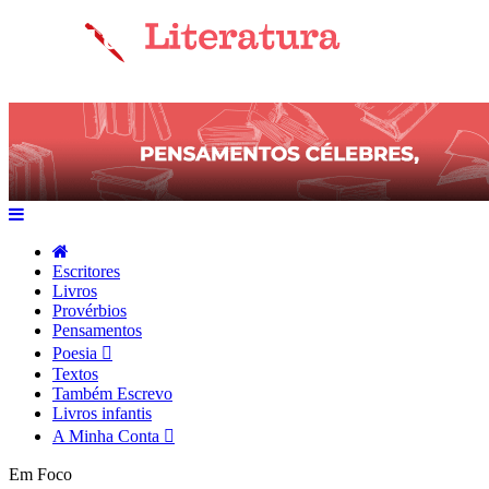
Escritores
Livros
Provérbios
Pensamentos
Poesia
Textos
Também Escrevo
Livros infantis
A Minha Conta
Em Foco