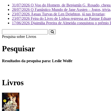
31/07/2026
O Voo do Homem, de Benjamín G. Rosado, chega às
28/07/2026
O Fantástico Mundo de Jane Austen – Jogos, trivia, 
23/07/2026
Águas Turvas de Len Deighton, já nas livrarias;
23/07/2026
Feira do Livro de Lisboa regressa ao Parque Eduar
17/06/2026
Djaimilia Pereira de Almeida conquistou o prémio 
Pesquisa sobre
Pesquisar
Resultados da pesquisa para: Leslie Wolfe
Livros