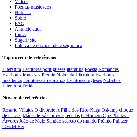
Vídeos
Poemas musicados
Notícias
Sobre
FAQ
Anuncie aqui
Links
Sugerir site
Política de privacidade e segurança
Top nuvem de referências
Literatura
Escritores portugueses
literatura
Poesia
Romances
Escritores franceses
Prémio Nobel da Literatura
Escritores
brasileiros
Escritores americanos
Escritores ingleses
Nobel da
Literatura
Freida
Nuvem de referências
Rosario Villajos
O divórcio
A Filha dos Rios
Katja Oskamp
choque
de classes
Mário de Sá Carneiro
receitas
O Homem Que Plantava
Árvores
João de Melo
Sentido secreto do mundo
Prémio Pulitzer
Cevdet Bei