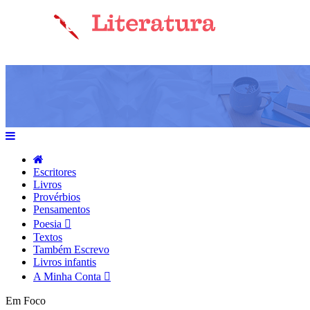
Escritores
Livros
Provérbios
Pensamentos
Poesia
Textos
Também Escrevo
Livros infantis
A Minha Conta
Em Foco