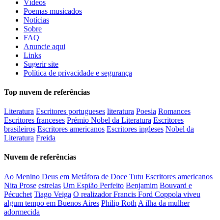
Vídeos
Poemas musicados
Notícias
Sobre
FAQ
Anuncie aqui
Links
Sugerir site
Política de privacidade e segurança
Top nuvem de referências
Literatura
Escritores portugueses
literatura
Poesia
Romances
Escritores franceses
Prémio Nobel da Literatura
Escritores
brasileiros
Escritores americanos
Escritores ingleses
Nobel da
Literatura
Freida
Nuvem de referências
Ao Menino Deus em Metáfora de Doce
Tutu
Escritores americanos
Nita Prose
estrelas
Um Espião Perfeito
Benjamim
Bouvard e
Pécuchet
Tiago Veiga
O realizador Francis Ford Coppola viveu
algum tempo em Buenos Aires
Philip Roth
A ilha da mulher
adormecida