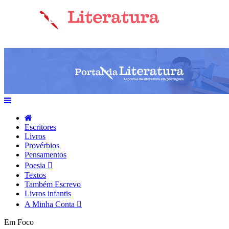
Escritores
Livros
Provérbios
Pensamentos
Poesia
Textos
Também Escrevo
Livros infantis
A Minha Conta
Em Foco