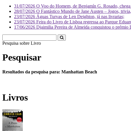
31/07/2026
O Voo do Homem, de Benjamín G. Rosado, chega às
28/07/2026
O Fantástico Mundo de Jane Austen – Jogos, trivia, 
23/07/2026
Águas Turvas de Len Deighton, já nas livrarias;
23/07/2026
Feira do Livro de Lisboa regressa ao Parque Eduar
17/06/2026
Djaimilia Pereira de Almeida conquistou o prémio 
Pesquisa sobre
Liv
Pesquisar
Resultados da pesquisa para: Manhattan Beach
Livros