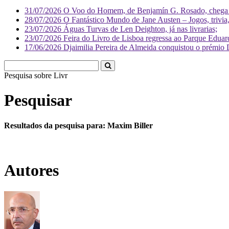
31/07/2026
O Voo do Homem, de Benjamín G. Rosado, chega às
28/07/2026
O Fantástico Mundo de Jane Austen – Jogos, trivia, 
23/07/2026
Águas Turvas de Len Deighton, já nas livrarias;
23/07/2026
Feira do Livro de Lisboa regressa ao Parque Eduar
17/06/2026
Djaimilia Pereira de Almeida conquistou o prémio 
Pesquisa sobre
Literatura
Pesquisar
Resultados da pesquisa para: Maxim Biller
Autores