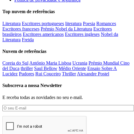
Top nuvem de referências
Literatura
Escritores portugueses
literatura
Poesia
Romances
Escritores franceses
Prémio Nobel da Literatura
Escritores
brasileiros
Escritores americanos
Escritores ingleses
Nobel da
Literatura
Freida
Nuvem de referências
Coreia do Sul
António Maria Lisboa
Ucrania
Prémio Mundial Cino
del Duca
thriller
Saul Bellow
Médio Oriente
Ensaio Sobre A
Lucidez
Pudores
Rui Couceiro
Thriller
Alexandre Postel
Subscreva a nossa Newsletter
E receba todas as novidades no seu e-mail.