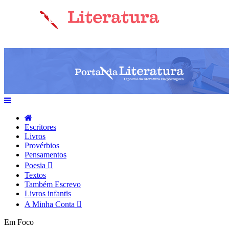
Escritores
Livros
Provérbios
Pensamentos
Poesia
Textos
Também Escrevo
Livros infantis
A Minha Conta
Em Foco