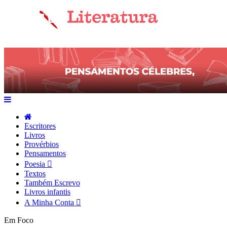
Escritores
Livros
Provérbios
Pensamentos
Poesia
Textos
Também Escrevo
Livros infantis
A Minha Conta
Em Foco