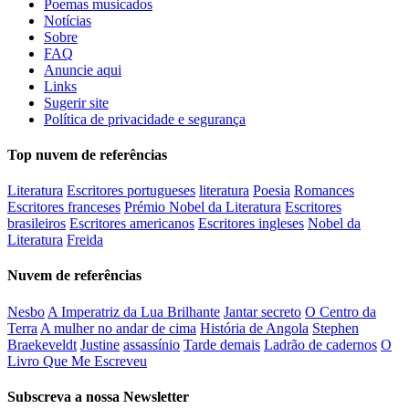
Poemas musicados
Notícias
Sobre
FAQ
Anuncie aqui
Links
Sugerir site
Política de privacidade e segurança
Top nuvem de referências
Literatura
Escritores portugueses
literatura
Poesia
Romances
Escritores franceses
Prémio Nobel da Literatura
Escritores
brasileiros
Escritores americanos
Escritores ingleses
Nobel da
Literatura
Freida
Nuvem de referências
Nesbo
A Imperatriz da Lua Brilhante
Jantar secreto
O Centro da
Terra
A mulher no andar de cima
História de Angola
Stephen
Braekeveldt
Justine
assassínio
Tarde demais
Ladrão de cadernos
O
Livro Que Me Escreveu
Subscreva a nossa Newsletter