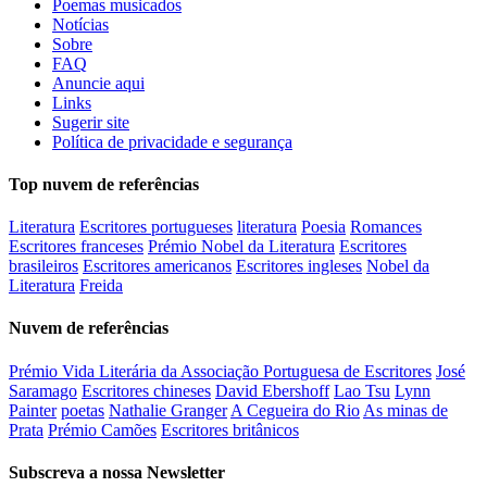
Poemas musicados
Notícias
Sobre
FAQ
Anuncie aqui
Links
Sugerir site
Política de privacidade e segurança
Top nuvem de referências
Literatura
Escritores portugueses
literatura
Poesia
Romances
Escritores franceses
Prémio Nobel da Literatura
Escritores
brasileiros
Escritores americanos
Escritores ingleses
Nobel da
Literatura
Freida
Nuvem de referências
Prémio Vida Literária da Associação Portuguesa de Escritores
José
Saramago
Escritores chineses
David Ebershoff
Lao Tsu
Lynn
Painter
poetas
Nathalie Granger
A Cegueira do Rio
As minas de
Prata
Prémio Camões
Escritores britânicos
Subscreva a nossa Newsletter