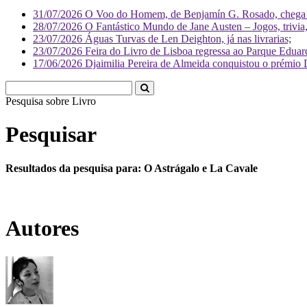
31/07/2026
O Voo do Homem, de Benjamín G. Rosado, chega às
28/07/2026
O Fantástico Mundo de Jane Austen – Jogos, trivia, 
23/07/2026
Águas Turvas de Len Deighton, já nas livrarias;
23/07/2026
Feira do Livro de Lisboa regressa ao Parque Eduar
17/06/2026
Djaimilia Pereira de Almeida conquistou o prémio 
Pesquisa sobre
Liv
Pesquisar
Resultados da pesquisa para: O Astrágalo e La Cavale
Autores