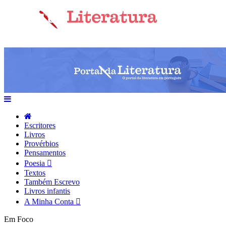
Escritores
Livros
Provérbios
Pensamentos
Poesia
Textos
Também Escrevo
Livros infantis
A Minha Conta
Em Foco