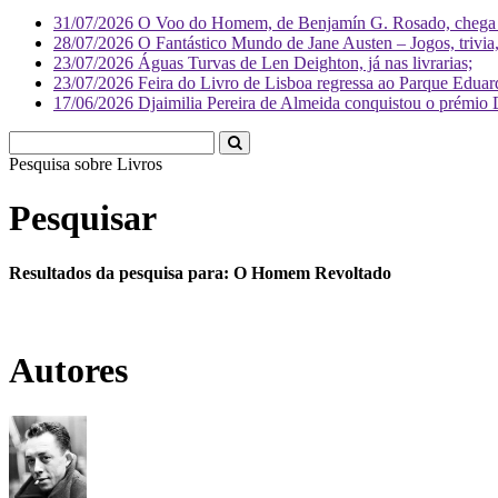
31/07/2026
O Voo do Homem, de Benjamín G. Rosado, chega às
28/07/2026
O Fantástico Mundo de Jane Austen – Jogos, trivia, 
23/07/2026
Águas Turvas de Len Deighton, já nas livrarias;
23/07/2026
Feira do Livro de Lisboa regressa ao Parque Eduar
17/06/2026
Djaimilia Pereira de Almeida conquistou o prémio 
Pesquisa sobre
L
Pesquisar
Resultados da pesquisa para: O Homem Revoltado
Autores