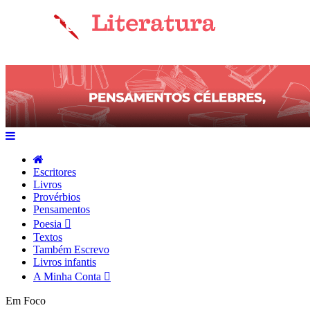
Escritores
Livros
Provérbios
Pensamentos
Poesia
Textos
Também Escrevo
Livros infantis
A Minha Conta
Em Foco