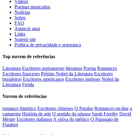
Vídeos
Poemas musicados
Notícias
Sobre
FAQ
Anuncie aqui
Links
Sugerir site
Política de privacidade e segurança
Top nuvem de referências
Literatura
Escritores portugueses
literatura
Poesia
Romances
Escritores franceses
Prémio Nobel da Literatura
Escritores
brasileiros
Escritores americanos
Escritores ingleses
Nobel da
Literatura
Freida
Nuvem de referências
romance histórico
Escritores chineses
O Paraíso
Romances on-line
a
camareira
História de arte
O sentido da náusea
Sarah Freethy
David
Mestre
Escritores italianos
A viúva do médico
O Papagaio de
Flaubert