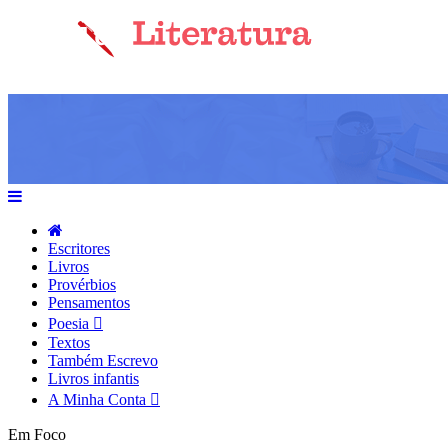
Escritores
Livros
Provérbios
Pensamentos
Poesia
Textos
Também Escrevo
Livros infantis
A Minha Conta
Em Foco