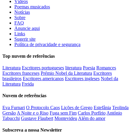
Vídeos
Poemas musicados
Notícias
Sobre
FAQ
Anuncie aqui
Links
Sugerir site
Política de privacidade e segurança
Top nuvem de referências
Literatura
Escritores portugueses
literatura
Poesia
Romances
Escritores franceses
Prémio Nobel da Literatura
Escritores
brasileiros
Escritores americanos
Escritores ingleses
Nobel da
Literatura
Freida
Nuvem de referências
Eva Furnari
O Protocolo Caos
Lições de Grego
Estefânia
Teolinda
Gersão
A Noite e o Riso
Fuga sem Fim
Carlos Porfírio
António
Tabucchi
Gustave Flaubert
Montevideu
Além do amor
Subscreva a nossa Newsletter