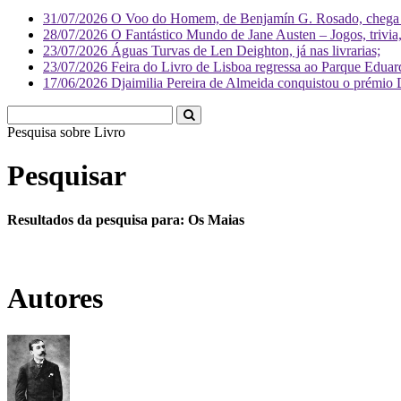
31/07/2026
O Voo do Homem, de Benjamín G. Rosado, chega às
28/07/2026
O Fantástico Mundo de Jane Austen – Jogos, trivia, 
23/07/2026
Águas Turvas de Len Deighton, já nas livrarias;
23/07/2026
Feira do Livro de Lisboa regressa ao Parque Eduar
17/06/2026
Djaimilia Pereira de Almeida conquistou o prémio 
Pesquisa sobre
Literatura
Pesquisar
Resultados da pesquisa para: Os Maias
Autores