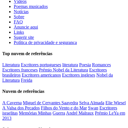
Vídeos
Poemas musicados
Notícias
Sobre
FAQ
Anuncie aqui
Links
Sugerir site
Política de privacidade e segurança
Top nuvem de referências
Literatura
Escritores portugueses
literatura
Poesia
Romances
Escritores franceses
Prémio Nobel da Literatura
Escritores
brasileiros
Escritores americanos
Escritores ingleses
Nobel da
Literatura
Freida
Nuvem de referências
A Caverna
Miguel de Cervantes Saavedra
Selva Almada
Elie Wiesel
A Valsa dos Pecados
Filhos do Vento e do Mar
Swan
Escritores
israelitas
Memórias Minhas
Guerra
André Malraux
Prémio LeYa em
2013