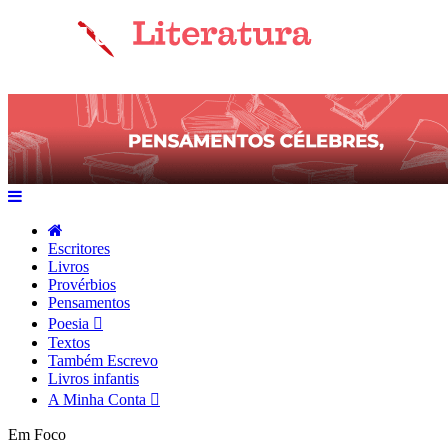
Escritores
Livros
Provérbios
Pensamentos
Poesia
Textos
Também Escrevo
Livros infantis
A Minha Conta
Em Foco