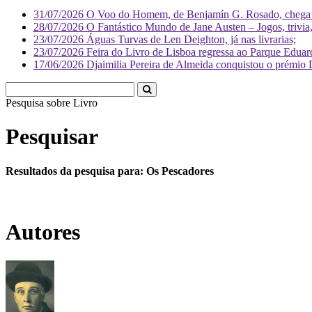
31/07/2026
O Voo do Homem, de Benjamín G. Rosado, chega às
28/07/2026
O Fantástico Mundo de Jane Austen – Jogos, trivia, 
23/07/2026
Águas Turvas de Len Deighton, já nas livrarias;
23/07/2026
Feira do Livro de Lisboa regressa ao Parque Eduar
17/06/2026
Djaimilia Pereira de Almeida conquistou o prémio 
Pesquisa sobre
Liv
Pesquisar
Resultados da pesquisa para: Os Pescadores
Autores