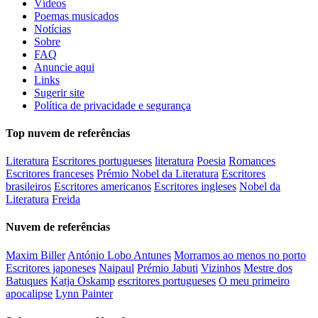
Vídeos
Poemas musicados
Notícias
Sobre
FAQ
Anuncie aqui
Links
Sugerir site
Política de privacidade e segurança
Top nuvem de referências
Literatura
Escritores portugueses
literatura
Poesia
Romances
Escritores franceses
Prémio Nobel da Literatura
Escritores
brasileiros
Escritores americanos
Escritores ingleses
Nobel da
Literatura
Freida
Nuvem de referências
Maxim Biller
António Lobo Antunes
Morramos ao menos no porto
Escritores japoneses
Naipaul
Prémio Jabuti
Vizinhos
Mestre dos
Batuques
Katja Oskamp
escritores portugueses
O meu primeiro
apocalipse
Lynn Painter