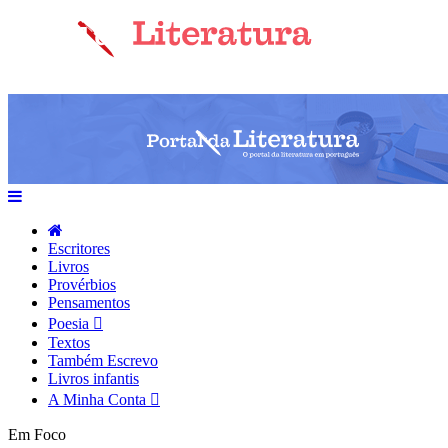
Escritores
Livros
Provérbios
Pensamentos
Poesia
Textos
Também Escrevo
Livros infantis
A Minha Conta
Em Foco