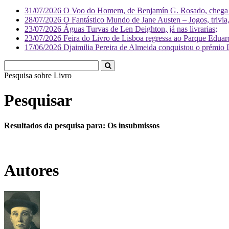
31/07/2026
O Voo do Homem, de Benjamín G. Rosado, chega às
28/07/2026
O Fantástico Mundo de Jane Austen – Jogos, trivia, 
23/07/2026
Águas Turvas de Len Deighton, já nas livrarias;
23/07/2026
Feira do Livro de Lisboa regressa ao Parque Eduar
17/06/2026
Djaimilia Pereira de Almeida conquistou o prémio 
Pesquisa sobre
Liv
Pesquisar
Resultados da pesquisa para: Os insubmissos
Autores