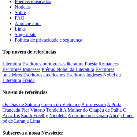
Poemas musicados
Notícias
Sobre
FAQ
Anuncie aqui
Links
Sugerir site
Política de privacidade e segurança
Top nuvem de referências
Literatura
Escritores portugueses
literatura
Poesia
Romances
Escritores franceses
Prémio Nobel da Literatura
Escritores
brasileiros
Escritores americanos
Escritores ingleses
Nobel da
Literatura
Freida
Nuvem de referências
Os Dias de Saturno
Guerra do Vietname
A professora
A Porta
Trancada
Pier Vittorio Tondelli
A Mulher do Chapéu de Palha
O
Arco-Iris
Sarah Freethy
Nicoletta
A cor que nos separa
Alice
O meu
pé de Laranja Lima
Subscreva a nossa Newsletter