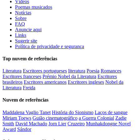
Vídeos
Poemas musicados
Notícias
Sobre
FAQ
Anuncie aqui
Links
Sugerir site
Política de privacidade e segurança
Top nuvem de referências
Literatura
Escritores portugueses
literatura
Poesia
Romances
Escritores franceses
Prémio Nobel da Literatura
Escritores
brasileiros
Escritores americanos
Escritores ingleses
Nobel da
Literatura
Freida
Nuvem de referências
Maddalena Vaglio Tanet
História do Sionismo
Laços de sangue
Miriam Toews
Guião cinematográfico
a Guerra Colonial
Zadie
Smith
David Machado
Jorn Lier
Cruzeiro
Munhakdongne Novel
Award
Sándor