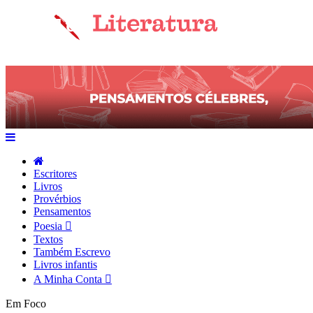
Escritores
Livros
Provérbios
Pensamentos
Poesia
Textos
Também Escrevo
Livros infantis
A Minha Conta
Em Foco