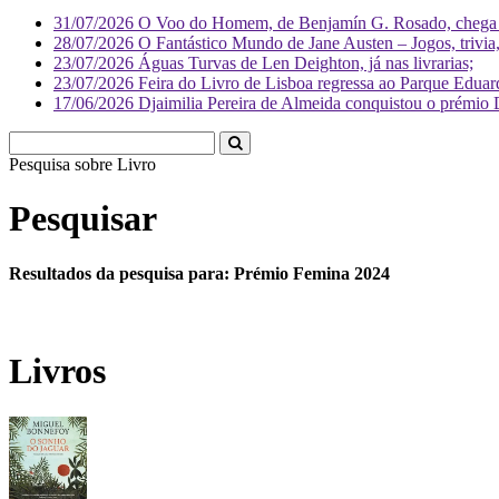
31/07/2026
O Voo do Homem, de Benjamín G. Rosado, chega às
28/07/2026
O Fantástico Mundo de Jane Austen – Jogos, trivia, 
23/07/2026
Águas Turvas de Len Deighton, já nas livrarias;
23/07/2026
Feira do Livro de Lisboa regressa ao Parque Eduar
17/06/2026
Djaimilia Pereira de Almeida conquistou o prémio 
Pesquisa sobre
Li
Pesquisar
Resultados da pesquisa para: Prémio Femina 2024
Livros