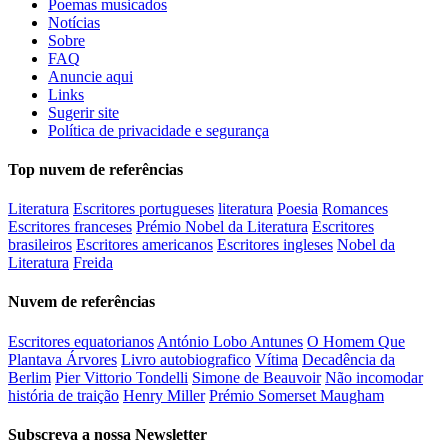
Poemas musicados
Notícias
Sobre
FAQ
Anuncie aqui
Links
Sugerir site
Política de privacidade e segurança
Top nuvem de referências
Literatura
Escritores portugueses
literatura
Poesia
Romances
Escritores franceses
Prémio Nobel da Literatura
Escritores
brasileiros
Escritores americanos
Escritores ingleses
Nobel da
Literatura
Freida
Nuvem de referências
Escritores equatorianos
António Lobo Antunes
O Homem Que
Plantava Árvores
Livro autobiografico
Vítima
Decadência da
Berlim
Pier Vittorio Tondelli
Simone de Beauvoir
Não incomodar
história de traição
Henry Miller
Prémio Somerset Maugham
Subscreva a nossa Newsletter