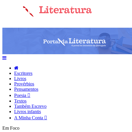
Escritores
Livros
Provérbios
Pensamentos
Poesia
Textos
Também Escrevo
Livros infantis
A Minha Conta
Em Foco