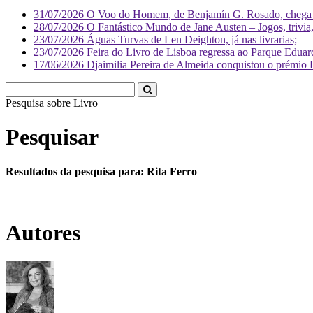
31/07/2026
O Voo do Homem, de Benjamín G. Rosado, chega às
28/07/2026
O Fantástico Mundo de Jane Austen – Jogos, trivia, 
23/07/2026
Águas Turvas de Len Deighton, já nas livrarias;
23/07/2026
Feira do Livro de Lisboa regressa ao Parque Eduar
17/06/2026
Djaimilia Pereira de Almeida conquistou o prémio 
Pesquisa sobre
Liv
Pesquisar
Resultados da pesquisa para: Rita Ferro
Autores