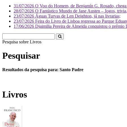
31/07/2026
O Voo do Homem, de Benjamín G. Rosado, chega às
28/07/2026
O Fantástico Mundo de Jane Austen – Jogos, trivia, 
23/07/2026
Águas Turvas de Len Deighton, já nas livrarias;
23/07/2026
Feira do Livro de Lisboa regressa ao Parque Eduar
17/06/2026
Djaimilia Pereira de Almeida conquistou o prémio 
Pesquisa sobre
Pesquisar
Resultados da pesquisa para: Santo Padre
Livros