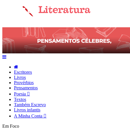
Escritores
Livros
Provérbios
Pensamentos
Poesia
Textos
Também Escrevo
Livros infantis
A Minha Conta
Em Foco