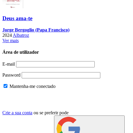
Deus ama-te
Jorge Bergoglio (Papa Francisco)
2024
Albatroz
Ver mais
Área de utilizador
E-mail
Password
Mantenha-me conectado
Crie a sua conta
ou se preferir pode