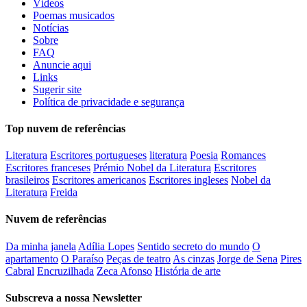
Vídeos
Poemas musicados
Notícias
Sobre
FAQ
Anuncie aqui
Links
Sugerir site
Política de privacidade e segurança
Top nuvem de referências
Literatura
Escritores portugueses
literatura
Poesia
Romances
Escritores franceses
Prémio Nobel da Literatura
Escritores
brasileiros
Escritores americanos
Escritores ingleses
Nobel da
Literatura
Freida
Nuvem de referências
Da minha janela
Adília Lopes
Sentido secreto do mundo
O
apartamento
O Paraíso
Peças de teatro
As cinzas
Jorge de Sena
Pires
Cabral
Encruzilhada
Zeca Afonso
História de arte
Subscreva a nossa Newsletter