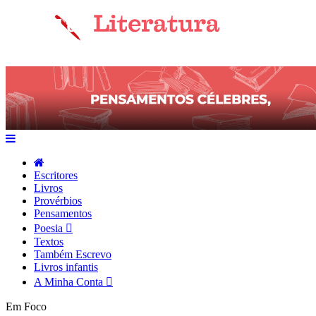
Escritores
Livros
Provérbios
Pensamentos
Poesia
Textos
Também Escrevo
Livros infantis
A Minha Conta
Em Foco