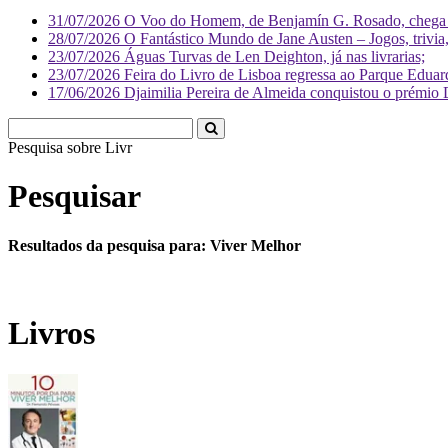
31/07/2026
O Voo do Homem, de Benjamín G. Rosado, chega às
28/07/2026
O Fantástico Mundo de Jane Austen – Jogos, trivia, 
23/07/2026
Águas Turvas de Len Deighton, já nas livrarias;
23/07/2026
Feira do Livro de Lisboa regressa ao Parque Eduar
17/06/2026
Djaimilia Pereira de Almeida conquistou o prémio 
Pesquisa sobre
Literatura
Pesquisar
Resultados da pesquisa para: Viver Melhor
Livros