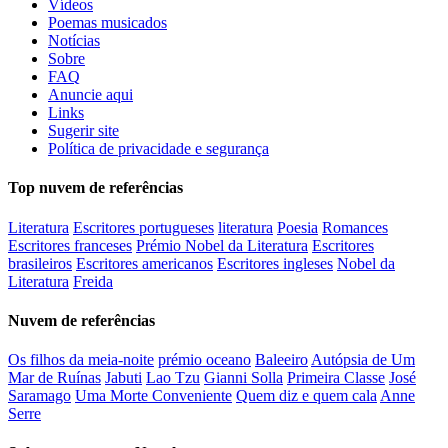
Vídeos
Poemas musicados
Notícias
Sobre
FAQ
Anuncie aqui
Links
Sugerir site
Política de privacidade e segurança
Top nuvem de referências
Literatura
Escritores portugueses
literatura
Poesia
Romances
Escritores franceses
Prémio Nobel da Literatura
Escritores
brasileiros
Escritores americanos
Escritores ingleses
Nobel da
Literatura
Freida
Nuvem de referências
Os filhos da meia-noite
prémio oceano
Baleeiro
Autópsia de Um
Mar de Ruínas
Jabuti
Lao Tzu
Gianni Solla
Primeira Classe
José
Saramago
Uma Morte Conveniente
Quem diz e quem cala
Anne
Serre