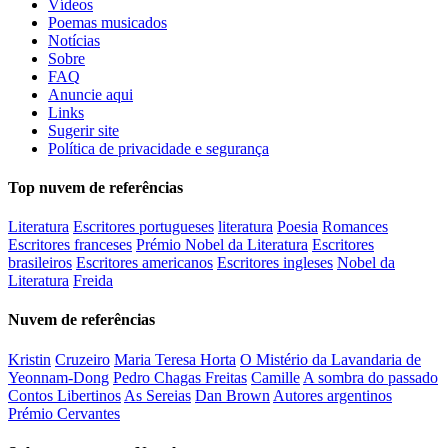
Vídeos
Poemas musicados
Notícias
Sobre
FAQ
Anuncie aqui
Links
Sugerir site
Política de privacidade e segurança
Top nuvem de referências
Literatura
Escritores portugueses
literatura
Poesia
Romances
Escritores franceses
Prémio Nobel da Literatura
Escritores
brasileiros
Escritores americanos
Escritores ingleses
Nobel da
Literatura
Freida
Nuvem de referências
Kristin
Cruzeiro
Maria Teresa Horta
O Mistério da Lavandaria de
Yeonnam-Dong
Pedro Chagas Freitas
Camille
A sombra do passado
Contos Libertinos
As Sereias
Dan Brown
Autores argentinos
Prémio Cervantes