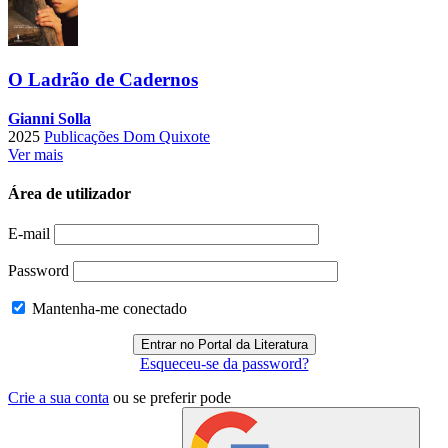
O Ladrão de Cadernos
Gianni Solla
2025
Publicações Dom Quixote
Ver mais
Área de utilizador
E-mail
Password
Mantenha-me conectado
Esqueceu-se da password?
Crie a sua conta
ou se preferir pode