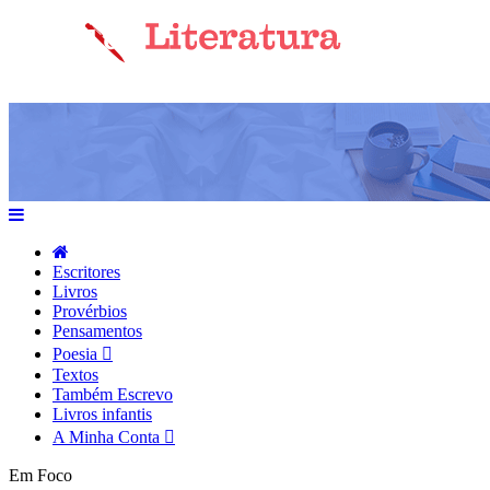
Escritores
Livros
Provérbios
Pensamentos
Poesia
Textos
Também Escrevo
Livros infantis
A Minha Conta
Em Foco