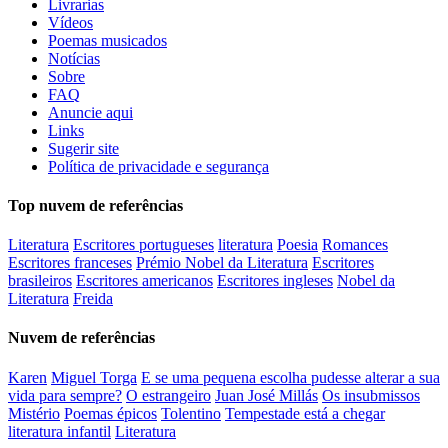
Livrarias
Vídeos
Poemas musicados
Notícias
Sobre
FAQ
Anuncie aqui
Links
Sugerir site
Política de privacidade e segurança
Top nuvem de referências
Literatura
Escritores portugueses
literatura
Poesia
Romances
Escritores franceses
Prémio Nobel da Literatura
Escritores
brasileiros
Escritores americanos
Escritores ingleses
Nobel da
Literatura
Freida
Nuvem de referências
Karen
Miguel Torga
E se uma pequena escolha pudesse alterar a sua
vida para sempre?
O estrangeiro
Juan José Millás
Os insubmissos
Mistério
Poemas épicos
Tolentino
Tempestade está a chegar
literatura infantil
Literatura