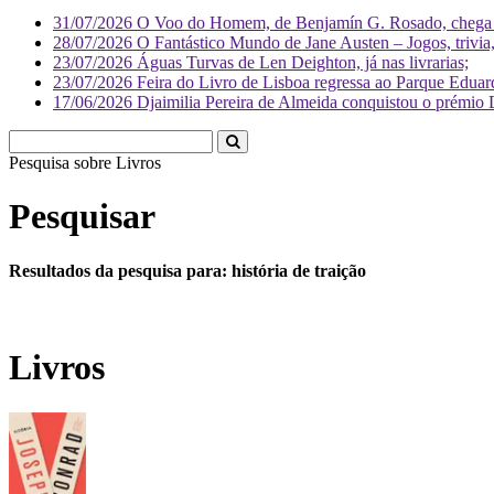
31/07/2026
O Voo do Homem, de Benjamín G. Rosado, chega às
28/07/2026
O Fantástico Mundo de Jane Austen – Jogos, trivia, 
23/07/2026
Águas Turvas de Len Deighton, já nas livrarias;
23/07/2026
Feira do Livro de Lisboa regressa ao Parque Eduar
17/06/2026
Djaimilia Pereira de Almeida conquistou o prémio 
Pesquisa sobre
Liv
Pesquisar
Resultados da pesquisa para: história de traição
Livros