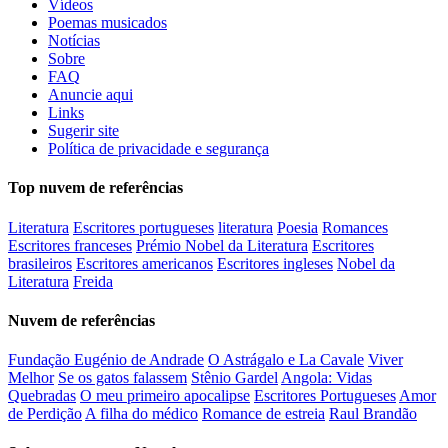
Vídeos
Poemas musicados
Notícias
Sobre
FAQ
Anuncie aqui
Links
Sugerir site
Política de privacidade e segurança
Top nuvem de referências
Literatura
Escritores portugueses
literatura
Poesia
Romances
Escritores franceses
Prémio Nobel da Literatura
Escritores
brasileiros
Escritores americanos
Escritores ingleses
Nobel da
Literatura
Freida
Nuvem de referências
Fundação Eugénio de Andrade
O Astrágalo e La Cavale
Viver
Melhor
Se os gatos falassem
Stênio Gardel
Angola: Vidas
Quebradas
O meu primeiro apocalipse
Escritores Portugueses
Amor
de Perdição
A filha do médico
Romance de estreia
Raul Brandão