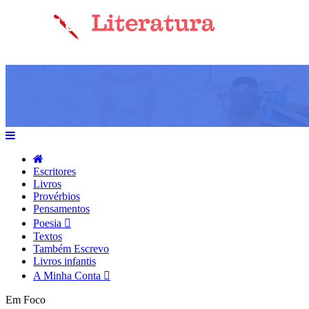
Escritores
Livros
Provérbios
Pensamentos
Poesia
Textos
Também Escrevo
Livros infantis
A Minha Conta
Em Foco