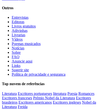
Outros
Entrevistas
Editoras
Livros gratuitos
Adivinhas
Livrarias
Vídeos
Poemas musicados
Notícias
Sobre
FAQ
Anuncie aqui
Links
Sugerir site
Política de privacidade e segurança
Top nuvem de referências
Literatura
Escritores portugueses
literatura
Poesia
Romances
Escritores franceses
Prémio Nobel da Literatura
Escritores
brasileiros
Escritores americanos
Escritores ingleses
Nobel da
Literatura
Freida