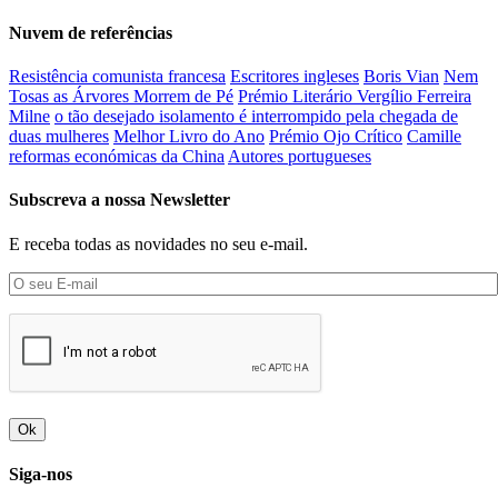
Nuvem de referências
Resistência comunista francesa
Escritores ingleses
Boris Vian
Nem
Tosas as Árvores Morrem de Pé
Prémio Literário Vergílio Ferreira
Milne
o tão desejado isolamento é interrompido pela chegada de
duas mulheres
Melhor Livro do Ano
Prémio Ojo Crítico
Camille
reformas económicas da China
Autores portugueses
Subscreva a nossa Newsletter
E receba todas as novidades no seu e-mail.
Ok
Siga-nos