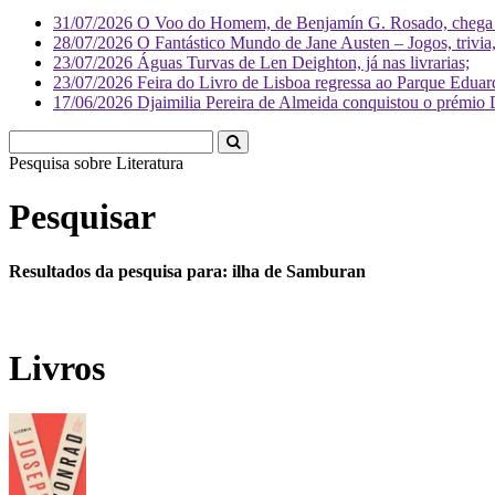
31/07/2026
O Voo do Homem, de Benjamín G. Rosado, chega às
28/07/2026
O Fantástico Mundo de Jane Austen – Jogos, trivia, 
23/07/2026
Águas Turvas de Len Deighton, já nas livrarias;
23/07/2026
Feira do Livro de Lisboa regressa ao Parque Eduar
17/06/2026
Djaimilia Pereira de Almeida conquistou o prémio 
Pesquisa sobre
Literatura
Pesquisar
Resultados da pesquisa para: ilha de Samburan
Livros