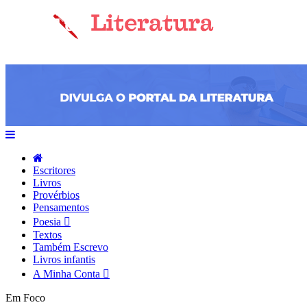
Escritores
Livros
Provérbios
Pensamentos
Poesia
Textos
Também Escrevo
Livros infantis
A Minha Conta
Em Foco