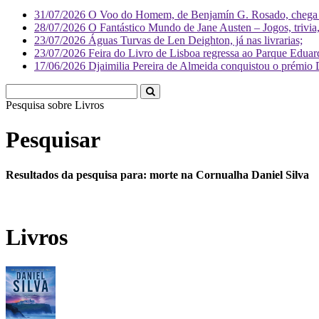
31/07/2026
O Voo do Homem, de Benjamín G. Rosado, chega às
28/07/2026
O Fantástico Mundo de Jane Austen – Jogos, trivia, 
23/07/2026
Águas Turvas de Len Deighton, já nas livrarias;
23/07/2026
Feira do Livro de Lisboa regressa ao Parque Eduar
17/06/2026
Djaimilia Pereira de Almeida conquistou o prémio 
Pesquisa sobre
Li
Pesquisar
Resultados da pesquisa para: morte na Cornualha Daniel Silva
Livros