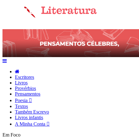
Escritores
Livros
Provérbios
Pensamentos
Poesia
Textos
Também Escrevo
Livros infantis
A Minha Conta
Em Foco