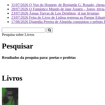
31/07/2026
O Voo do Homem, de Benjamín G. Rosado, chega às
28/07/2026
O Fantástico Mundo de Jane Austen – Jogos, trivia, 
23/07/2026
Águas Turvas de Len Deighton, já nas livrarias;
23/07/2026
Feira do Livro de Lisboa regressa ao Parque Eduar
17/06/2026
Djaimilia Pereira de Almeida conquistou o prémio 
Pesquisa sobre
Pesquisar
Resultados da pesquisa para: poetas e profetas
Livros