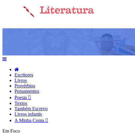
Escritores
Livros
Provérbios
Pensamentos
Poesia
Textos
Também Escrevo
Livros infantis
A Minha Conta
Em Foco